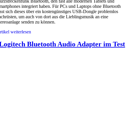
urzstreckenfunk Bluetooth, den fast alle modernen Tablets und
martphones integriert haben. Für PCs und Laptops ohne Bluetooth
ässt sich dieses über ein kostengünstiges USB-Dongle problemlos
achrüsten, um auch von dort aus die Lieblingsmusik an eine
tereoanlage senden zu können.
rtikel weiterlesen
Logitech Bluetooth Audio Adapter im Test