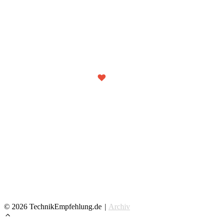
Wir
Technik!
Unter diesem Motto testen wir interessante Produkte aus dem Bereich der
IT und Unterhaltungselektronik und geben Empfehlungen, für wen sich
deren Kauf tatsächlich lohnt!
Über TechnikEmpfehlung.de
Kontaktiere uns
Kooperationsanfrage
Datenschutzerklärung
Impressum
© 2026 TechnikEmpfehlung.de
|
Archiv