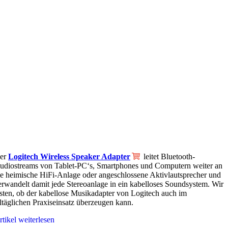
er
Logitech Wireless Speaker Adapter
leitet Bluetooth-
udiostreams von Tablet-PC‘s, Smartphones und Computern weiter an
ie heimische HiFi-Anlage oder angeschlossene Aktivlautsprecher und
erwandelt damit jede Stereoanlage in ein kabelloses Soundsystem. Wir
esten, ob der kabellose Musikadapter von Logitech auch im
lltäglichen Praxiseinsatz überzeugen kann.
rtikel weiterlesen