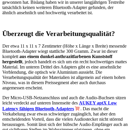
gewonnen hat. Bislang haben wir in unserer langjährigen Testreihe
tatsächlich keinen weiteren Bluetooth-Adapter gefunden, der
ähnlich ansehnlich und hochwertig verarbeitet ist.
Überzeugt die Verarbeitungsqualität?
Der etwa 11 x 11 x 7 Zentimeter (Höhe x Länge x Breite) messende
Bluetooth-Adapter wiegt stattliche 300 Gramm. Zwar ist dieser
komplett
aus einem dunkel-anthrazitfarbenen Kunststoff
hergestellt
, jedoch handelt es sich um ein recht hochwertiges mattes
Material. Im unteren Drittel des Adapters gibt es eine ansehnliche
Verblendung, die optisch wie Aluminium aussieht. Die
Verarbeitungsqualität der Materialien ist allgemein auf einem hohen
Niveau, was in diesem Preissegment aber auch durchaus
angemessen erscheint.
Der Micro-USB-Netzanschluss und auch die Audio-Buchsen sitzen
leicht verdeckt auf unteren Innenseite des
AUKEY aptX Low
Latency fähigen Bluetooth-Adapters
. Das macht die
Verkabelung zwar etwas schwieriger zugänglich, hat aber den
entscheidenden Vorteil, dass die vielen Audiostecker nicht störend
herausragen. Somit lässt sich der hübsche Audio-Empfänger auch an
gut sichtbaren Stellen im Wohnzimmer platzieren, ohne ein