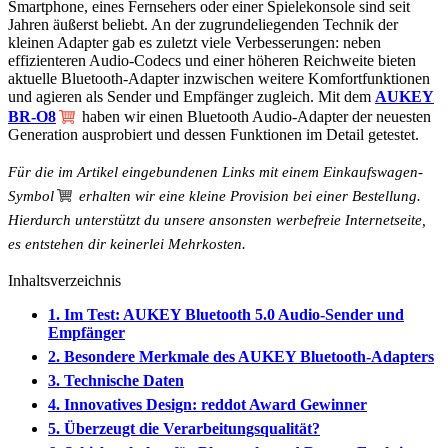
Smartphone, eines Fernsehers oder einer Spielekonsole sind seit
Jahren äußerst beliebt. An der zugrundeliegenden Technik der
kleinen Adapter gab es zuletzt viele Verbesserungen: neben
effizienteren Audio-Codecs und einer höheren Reichweite bieten
aktuelle Bluetooth-Adapter inzwischen weitere Komfortfunktionen
und agieren als Sender und Empfänger zugleich. Mit dem
AUKEY
BR-O8
haben wir einen Bluetooth Audio-Adapter der neuesten
Generation ausprobiert und dessen Funktionen im Detail getestet.
Für die im Artikel eingebundenen Links mit einem
Einkaufswagen-
Symbol
erhalten wir eine kleine Provision bei einer Bestellung.
Hierdurch unterstützt du unsere ansonsten werbefreie Internetseite,
es entstehen dir keinerlei Mehrkosten.
Inhaltsverzeichnis
1. Im Test: AUKEY Bluetooth 5.0 Audio-Sender und
Empfänger
2. Besondere Merkmale des AUKEY Bluetooth-Adapters
3. Technische Daten
4. Innovatives Design: reddot Award Gewinner
5. Überzeugt die Verarbeitungsqualität?