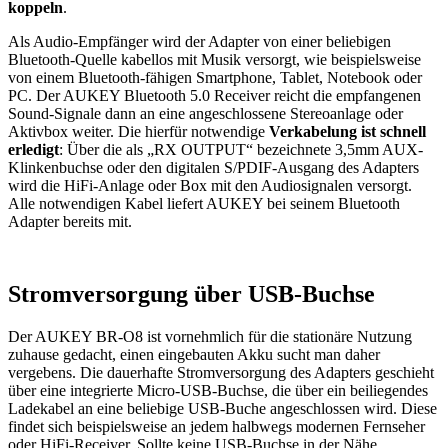
koppeln
.
Als Audio-Empfänger wird der Adapter von einer beliebigen
Bluetooth-Quelle kabellos mit Musik versorgt, wie beispielsweise
von einem Bluetooth-fähigen Smartphone, Tablet, Notebook oder
PC. Der AUKEY Bluetooth 5.0 Receiver reicht die empfangenen
Sound-Signale dann an eine angeschlossene Stereoanlage oder
Aktivbox weiter. Die hierfür notwendige
Verkabelung ist schnell
erledigt
: Über die als „RX OUTPUT“ bezeichnete 3,5mm AUX-
Klinkenbuchse oder den digitalen S/PDIF-Ausgang des Adapters
wird die HiFi-Anlage oder Box mit den Audiosignalen versorgt.
Alle notwendigen Kabel liefert AUKEY bei seinem Bluetooth
Adapter bereits mit.
Stromversorgung über USB-Buchse
Der AUKEY BR-O8 ist vornehmlich für die stationäre Nutzung
zuhause gedacht, einen eingebauten Akku sucht man daher
vergebens. Die dauerhafte Stromversorgung des Adapters geschieht
über eine integrierte Micro-USB-Buchse, die über ein beiliegendes
Ladekabel an eine beliebige USB-Buche angeschlossen wird. Diese
findet sich beispielsweise an jedem halbwegs modernen Fernseher
oder HiFi-Receiver. Sollte keine USB-Buchse in der Nähe