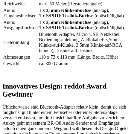
Reichweite
max. 50 Meter (Herstellerangabe)
Audio-
1 x 3,5mm Klinkenbuchse
(analog),
Eingangsbuchsen
1 x S/PDIF Toslink-Buchse
(optisch/digital)
Audio-
1 x 3,5mm Klinkenbuchse
(analog),
Ausgangsbuchsen
1 x S/PDIF Toslink-Buchse
(optisch/digital)
Bluetooth-Adapter, Micro-USB-Netzkabel,
Bedienungsanleitung, Audiokabel: 3,5mm
Lieferumfang
Klinke-auf-Klinke, 3,5mm Klinke-auf-RCA
(Cinch), Toslink-auf-Toslink
Abmessungen
110 x 73 x 113 mm (Länge, Breite, Höhe)
Gewicht
ca. 300 Gramm
Innovatives Design: reddot Award
Gewinner
Üblicherweise sind Bluetooth-Adapter relativ klein, damit sie sich
möglichst gut hinter einem Fernseher oder einer Stereoanlage
verstecken lassen, um dort unsichtbar ihre Aufgabe zu verrichten.
Aukey geht mit seinem BR-O8 Audio-Sender und Empfänger
jedoch einen ganz anderen Weg und will diesen als Design-Objekt
explizit in die heimische Entertainment-Landschaft integrieren.