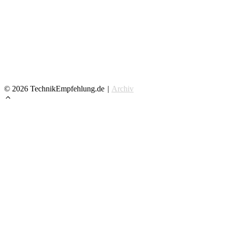
Über TechnikEmpfehlung.de
Kontaktiere uns
Kooperationsanfrage
Datenschutzerklärung
Impressum
© 2026 TechnikEmpfehlung.de
|
Archiv