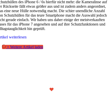
chutzhüllen des iPhone 6 / 6s hierfür nicht mehr: die Kameralinse auf
er Rückseite fällt etwas größer aus und ist zudem anders angeordnet,
as eine neue Hülle notwendig macht. Die schier unendliche Anzahl
on Schutzhüllen für das teure Smartphone macht die Auswahl jedoch
icht gerade einfach. Wir haben uns daher einige der meistverkauften
ases für das iPhone 7 angesehen und auf ihre Schutzfunktionen und
lltagstauglichkeit hin geprüft.
rtikel weiterlesen
+ Weitere Artikel laden
Wir
Technik!
Unter diesem Motto testen wir interessante Produkte aus dem Bereich der
IT und Unterhaltungselektronik und geben Empfehlungen, für wen sich
deren Kauf tatsächlich lohnt!