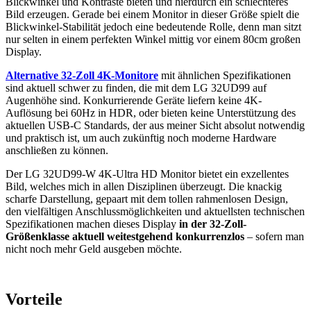
Blickwinkel und Kontraste bieten und hierdurch ein schlechteres
Bild erzeugen. Gerade bei einem Monitor in dieser Größe spielt die
Blickwinkel-Stabilität jedoch eine bedeutende Rolle, denn man sitzt
nur selten in einem perfekten Winkel mittig vor einem 80cm großen
Display.
Alternative 32-Zoll 4K-Monitore
mit ähnlichen Spezifikationen
sind aktuell schwer zu finden, die mit dem LG 32UD99 auf
Augenhöhe sind. Konkurrierende Geräte liefern keine 4K-
Auflösung bei 60Hz in HDR, oder bieten keine Unterstützung des
aktuellen USB-C Standards, der aus meiner Sicht absolut notwendig
und praktisch ist, um auch zukünftig noch moderne Hardware
anschließen zu können.
Der LG 32UD99-W 4K-Ultra HD Monitor bietet ein exzellentes
Bild, welches mich in allen Disziplinen überzeugt. Die knackig
scharfe Darstellung, gepaart mit dem tollen rahmenlosen Design,
den vielfältigen Anschlussmöglichkeiten und aktuellsten technischen
Spezifikationen machen dieses Display
in der 32-Zoll-
Größenklasse aktuell weitestgehend konkurrenzlos
– sofern man
nicht noch mehr Geld ausgeben möchte.
Vorteile