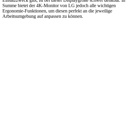
Einsatzzweck gibt, ist bei dieser Displaygröße schwer denkbar. In
Summe bietet der 4K-Monitor von LG jedoch alle wichtigen
Ergonomie-Funktionen, um diesen perfekt an die jeweilige
Arbeitsumgebung auf anpassen zu können.