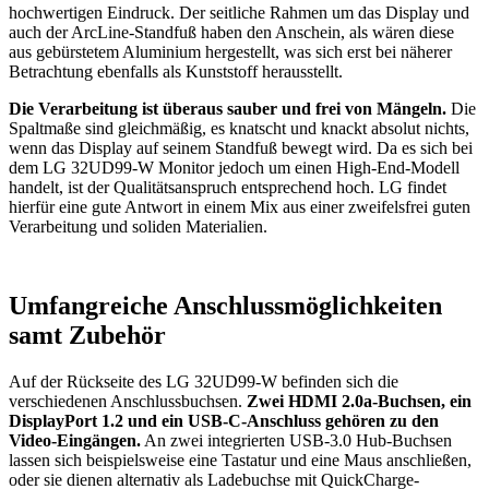
hochwertigen Eindruck. Der seitliche Rahmen um das Display und
auch der ArcLine-Standfuß haben den Anschein, als wären diese
aus gebürstetem Aluminium hergestellt, was sich erst bei näherer
Betrachtung ebenfalls als Kunststoff herausstellt.
Die Verarbeitung ist überaus sauber und frei von Mängeln.
Die
Spaltmaße sind gleichmäßig, es knatscht und knackt absolut nichts,
wenn das Display auf seinem Standfuß bewegt wird. Da es sich bei
dem LG 32UD99-W Monitor jedoch um einen High-End-Modell
handelt, ist der Qualitätsanspruch entsprechend hoch. LG findet
hierfür eine gute Antwort in einem Mix aus einer zweifelsfrei guten
Verarbeitung und soliden Materialien.
Umfangreiche Anschlussmöglichkeiten
samt Zubehör
Auf der Rückseite des LG 32UD99-W befinden sich die
verschiedenen Anschlussbuchsen.
Zwei HDMI 2.0a-Buchsen, ein
DisplayPort 1.2 und ein USB-C-Anschluss gehören zu den
Video-Eingängen.
An zwei integrierten USB-3.0 Hub-Buchsen
lassen sich beispielsweise eine Tastatur und eine Maus anschließen,
oder sie dienen alternativ als Ladebuchse mit QuickCharge-