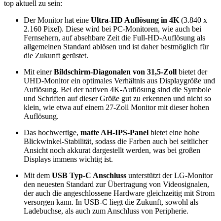
top aktuell zu sein:
Der Monitor hat eine
Ultra-HD Auflösung in 4K
(3.840 x
2.160 Pixel). Diese wird bei PC-Monitoren, wie auch bei
Fernsehern, auf absehbare Zeit die Full-HD-Auflösung als
allgemeinen Standard ablösen und ist daher bestmöglich für
die Zukunft gerüstet.
Mit einer
Bildschirm-Diagonalen von 31,5-Zoll
bietet der
UHD-Monitor ein optimales Verhältnis aus Displaygröße und
Auflösung. Bei der nativen 4K-Auflösung sind die Symbole
und Schriften auf dieser Größe gut zu erkennen und nicht so
klein, wie etwa auf einem 27-Zoll Monitor mit dieser hohen
Auflösung.
Das hochwertige,
matte AH-IPS-Panel
bietet eine hohe
Blickwinkel-Stabilität, sodass die Farben auch bei seitlicher
Ansicht noch akkurat dargestellt werden, was bei großen
Displays immens wichtig ist.
Mit dem
USB Typ-C Anschluss
unterstützt der LG-Monitor
den neuesten Standard zur Übertragung von Videosignalen,
der auch die angeschlossene Hardware gleichzeitig mit Strom
versorgen kann. In USB-C liegt die Zukunft, sowohl als
Ladebuchse, als auch zum Anschluss von Peripherie.