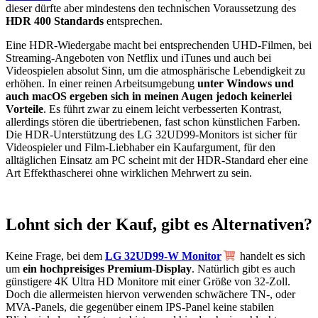
dieser dürfte aber mindestens den technischen Voraussetzung des
HDR 400 Standards
entsprechen.
Eine HDR-Wiedergabe macht bei entsprechenden UHD-Filmen, bei
Streaming-Angeboten von Netflix und iTunes und auch bei
Videospielen absolut Sinn, um die atmosphärische Lebendigkeit zu
erhöhen. In einer reinen Arbeitsumgebung
unter Windows und
auch macOS ergeben sich in meinen Augen jedoch keinerlei
Vorteile
. Es führt zwar zu einem leicht verbesserten Kontrast,
allerdings stören die übertriebenen, fast schon künstlichen Farben.
Die HDR-Unterstützung des LG 32UD99-Monitors ist sicher für
Videospieler und Film-Liebhaber ein Kaufargument, für den
alltäglichen Einsatz am PC scheint mit der HDR-Standard eher eine
Art Effekthascherei ohne wirklichen Mehrwert zu sein.
Lohnt sich der Kauf, gibt es Alternativen?
Keine Frage, bei dem
LG 32UD99-W Monitor
handelt es sich
um
ein hochpreisiges Premium-Display
. Natürlich gibt es auch
günstigere 4K Ultra HD Monitore mit einer Größe von 32-Zoll.
Doch die allermeisten hiervon verwenden schwächere TN-, oder
MVA-Panels, die gegenüber einem IPS-Panel keine stabilen