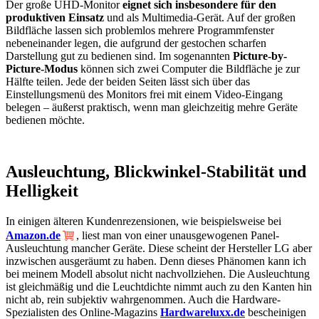
Der große UHD-Monitor
eignet sich insbesondere für den
produktiven Einsatz
und als Multimedia-Gerät. Auf der großen
Bildfläche lassen sich problemlos mehrere Programmfenster
nebeneinander legen, die aufgrund der gestochen scharfen
Darstellung gut zu bedienen sind. Im sogenannten
Picture-by-
Picture-Modus
können sich zwei Computer die Bildfläche je zur
Hälfte teilen. Jede der beiden Seiten lässt sich über das
Einstellungsmenü des Monitors frei mit einem Video-Eingang
belegen – äußerst praktisch, wenn man gleichzeitig mehre Geräte
bedienen möchte.
Ausleuchtung, Blickwinkel-Stabilität und
Helligkeit
In einigen älteren Kundenrezensionen, wie beispielsweise bei
Amazon.de
, liest man von einer unausgewogenen Panel-
Ausleuchtung mancher Geräte. Diese scheint der Hersteller LG aber
inzwischen ausgeräumt zu haben. Denn dieses Phänomen kann ich
bei meinem Modell absolut nicht nachvollziehen. Die Ausleuchtung
ist gleichmäßig und die Leuchtdichte nimmt auch zu den Kanten hin
nicht ab, rein subjektiv wahrgenommen. Auch die Hardware-
Spezialisten des Online-Magazins
Hardwareluxx.de
bescheinigen