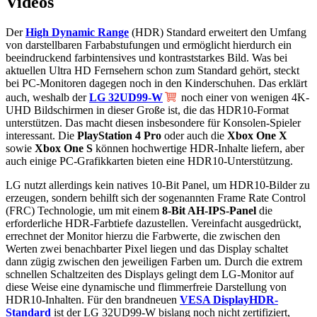
Videos
Der
High Dynamic Range
(HDR) Standard erweitert den Umfang
von darstellbaren Farbabstufungen und ermöglicht hierdurch ein
beeindruckend farbintensives und kontraststarkes Bild. Was bei
aktuellen Ultra HD Fernsehern schon zum Standard gehört, steckt
bei PC-Monitoren dagegen noch in den Kinderschuhen. Das erklärt
auch, weshalb der
LG 32UD99-W
noch einer von wenigen 4K-
UHD Bildschirmen in dieser Große ist, die das HDR10-Format
unterstützen. Das macht diesen insbesondere für Konsolen-Spieler
interessant. Die
PlayStation 4 Pro
oder auch die
Xbox One X
sowie
Xbox One S
können hochwertige HDR-Inhalte liefern, aber
auch einige PC-Grafikkarten bieten eine HDR10-Unterstützung.
LG nutzt allerdings kein natives 10-Bit Panel, um HDR10-Bilder zu
erzeugen, sondern behilft sich der sogenannten Frame Rate Control
(FRC) Technologie, um mit einem
8-Bit AH-IPS-Panel
die
erforderliche HDR-Farbtiefe dazustellen. Vereinfacht ausgedrückt,
errechnet der Monitor hierzu die Farbwerte, die zwischen den
Werten zwei benachbarter Pixel liegen und das Display schaltet
dann zügig zwischen den jeweiligen Farben um. Durch die extrem
schnellen Schaltzeiten des Displays gelingt dem LG-Monitor auf
diese Weise eine dynamische und flimmerfreie Darstellung von
HDR10-Inhalten. Für den brandneuen
VESA DisplayHDR-
Standard
ist der LG 32UD99-W bislang noch nicht zertifiziert,