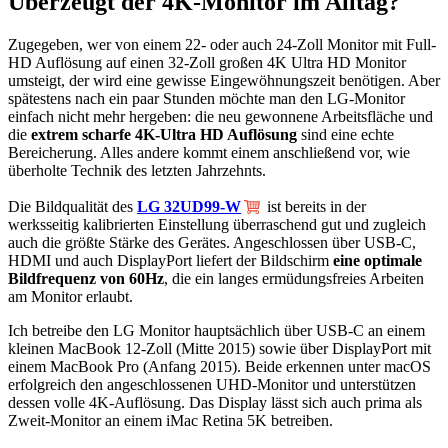
Überzeugt der 4K-Monitor im Alltag?
Zugegeben, wer von einem 22- oder auch 24-Zoll Monitor mit Full-
HD Auflösung auf einen 32-Zoll großen 4K Ultra HD Monitor
umsteigt, der wird eine gewisse Eingewöhnungszeit benötigen. Aber
spätestens nach ein paar Stunden möchte man den LG-Monitor
einfach nicht mehr hergeben: die neu gewonnene Arbeitsfläche und
die
extrem scharfe 4K-Ultra HD Auflösung
sind eine echte
Bereicherung. Alles andere kommt einem anschließend vor, wie
überholte Technik des letzten Jahrzehnts.
Die Bildqualität des
LG 32UD99-W
ist bereits in der
werksseitig kalibrierten Einstellung überraschend gut und zugleich
auch die größte Stärke des Gerätes. Angeschlossen über USB-C,
HDMI und auch DisplayPort liefert der Bildschirm
eine optimale
Bildfrequenz von 60Hz
, die ein langes ermüdungsfreies Arbeiten
am Monitor erlaubt.
Ich betreibe den LG Monitor hauptsächlich über USB-C an einem
kleinen MacBook 12-Zoll (Mitte 2015) sowie über DisplayPort mit
einem MacBook Pro (Anfang 2015). Beide erkennen unter macOS
erfolgreich den angeschlossenen UHD-Monitor und unterstützen
dessen volle 4K-Auflösung. Das Display lässt sich auch prima als
Zweit-Monitor an einem iMac Retina 5K betreiben.