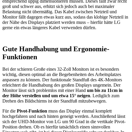
entsprechend üppig dimensionieren müssen. Dieses fällt zwar recht
groß und schwer aus, erhitzt sich jedoch auch bei maximaler
Belastung nicht übermäßig. Das Kabel zwischen Netzteil und
Monitor fällt dagegen etwas kurz aus, sodass das klobige Netzteil in
der Nähe des Displays platziert werden muss – hierfür hätte LG
gerne ein etwas längeres Kabel verwenden dürfen.
Gute Handhabung und Ergonomie-
Funktionen
Bei der schieren Große eines 32-Zoll Monitors ist es besonders
wichtig, diesen optimal an die Begebenheiten des Arbeitsplatzes
anpassen zu können. Der funktionale Standfuß des 4K-Monitors
erleichtert die Handhabung des großen Displays ungemein. Der
Monitor lässt sich problemlos mit einer Hand
um bis zu 11cm in
der Höhe verstellen und um etwa 15° neigen
. Lediglich zum
Drehen des Bildschirms ist der Standfuß mitzubewegen.
Für die
Pivot-Funktion
muss das Display einmal komplett
hochgefahren und nach hinten geneigt werden. Anschließend lässt
sich der UHD-Monitor von LG um 90 Grad in die vertikale Pivot-
Position drehen. Ob es hierfür tatsächlich einen sinnvollen