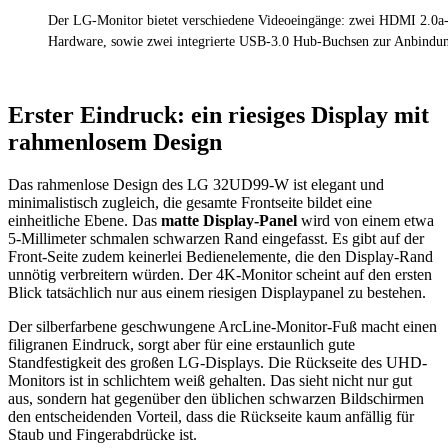
Der LG-Monitor bietet verschiedene Videoeingänge: zwei HDMI 2.0a
Hardware, sowie zwei integrierte USB-3.0 Hub-Buchsen zur Anbindung
Erster Eindruck: ein riesiges Display mit
rahmenlosem Design
Das rahmenlose Design des LG 32UD99-W ist elegant und
minimalistisch zugleich, die gesamte Frontseite bildet eine
einheitliche Ebene. Das
matte Display-Panel
wird von einem etwa
5-Millimeter schmalen schwarzen Rand eingefasst. Es gibt auf der
Front-Seite zudem keinerlei Bedienelemente, die den Display-Rand
unnötig verbreitern würden. Der 4K-Monitor scheint auf den ersten
Blick tatsächlich nur aus einem riesigen Displaypanel zu bestehen.
Der silberfarbene geschwungene ArcLine-Monitor-Fuß macht einen
filigranen Eindruck, sorgt aber für eine erstaunlich gute
Standfestigkeit des großen LG-Displays. Die Rückseite des UHD-
Monitors ist in schlichtem weiß gehalten. Das sieht nicht nur gut
aus, sondern hat gegenüber den üblichen schwarzen Bildschirmen
den entscheidenden Vorteil, dass die Rückseite kaum anfällig für
Staub und Fingerabdrücke ist.